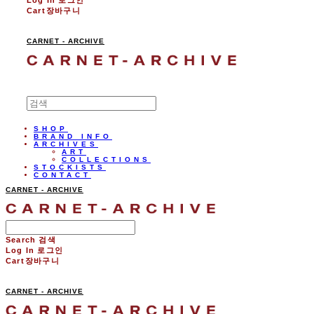
Cart
장바구니
CARNET - ARCHIVE
SHOP
BRAND INFO
ARCHIVES
ART
COLLECTIONS
STOCKISTS
CONTACT
CARNET - ARCHIVE
Search
검색
Log In
로그인
Cart
장바구니
CARNET - ARCHIVE