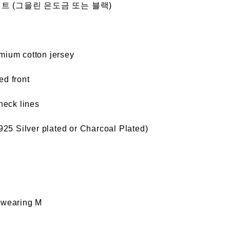
트 (그을린 은도금 또는 블랙)
mium cotton jersey
ed front
neck lines
925 Silver plated or Charcoal Plated)
 wearing M