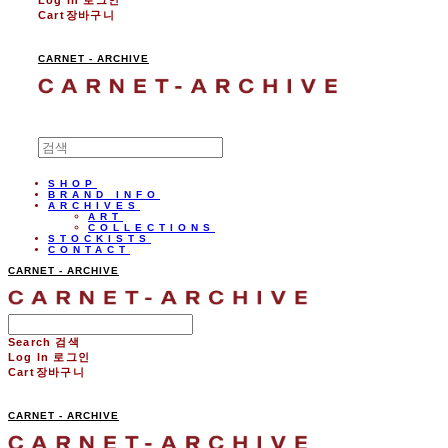
Cart
장바구니
CARNET - ARCHIVE
SHOP
BRAND INFO
ARCHIVES
ART
COLLECTIONS
STOCKISTS
CONTACT
CARNET - ARCHIVE
Search
검색
Log In
로그인
Cart
장바구니
CARNET - ARCHIVE