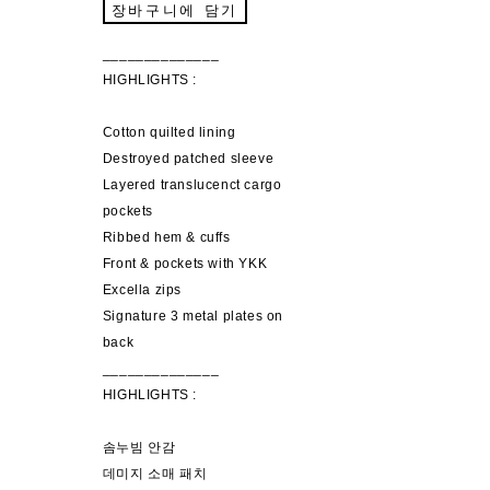
장바구니에 담기
______________
HIGHLIGHTS :
Cotton quilted lining
Destroyed patched sleeve
Layered translucenct cargo
pockets
Ribbed hem & cuffs
Front & pockets with YKK
Excella zips
Signature 3 metal plates on
back
______________
HIGHLIGHTS :
솜누빔 안감
데미지 소매 패치