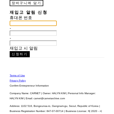
장바구니에 담기
재입고 알림 신청
휴대폰 번호
-
-
재입고 시 알림
신청하기
Terms of Use
Privacy Policy
Confirm Entrepreneur Information
Company Name: CARNET | Owner: HALYN KIM | Personal Info Manager:
HALYN KIM | Email: carnet@carnetarchive.com
Address: 1102 516, Bongeunsa-ro, Gangnam-gu, Seoul, Republic of Korea |
Business Registration Number:
847-07-00714
| Business License:
제 2020 - 서